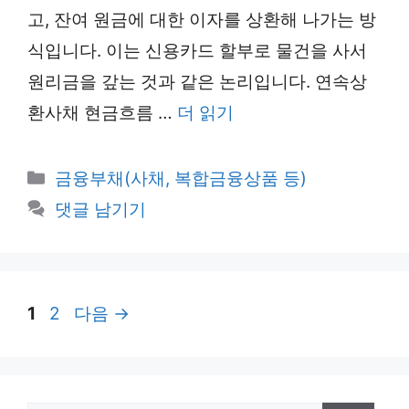
고, 잔여 원금에 대한 이자를 상환해 나가는 방
식입니다. 이는 신용카드 할부로 물건을 사서
원리금을 갚는 것과 같은 논리입니다. 연속상
환사채 현금흐름 …
더 읽기
카
금융부채(사채, 복합금융상품 등)
테
댓글 남기기
고
리
페
페
1
2
다음
→
이
이
지
지