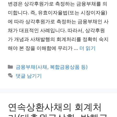
변경은 상각후원가로 측정하는 금융부채를 의
미합니다. 즉, 유효이자율법(또는 시장이자율)
에 따라 상각후원가로 측정하는 금융부채인 사
채가 대표적인 사례입니다. 따라서, 상각후원
가 개념과 사채발행의 회계처리를 정확히 숙지
해야 본 장을 이해함에 무리가 …
더 읽기
카
금융부채(사채, 복합금융상품 등)
테
댓글 남기기
고
리
연속상환사채의 회계처