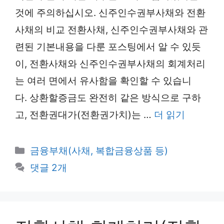
것에 주의하십시오. 신주인수권부사채와 전환
사채의 비교 전환사채, 신주인수권부사채와 관
련된 기본내용을 다룬 포스팅에서 알 수 있듯
이, 전환사채와 신주인수권부사채의 회계처리
는 여러 면에서 유사함을 확인할 수 있습니
다. 상환할증금도 완전히 같은 방식으로 구하
고, 전환권대가(전환권가치)는 …
더 읽기
카
금융부채(사채, 복합금융상품 등)
테
댓글 2개
고
리