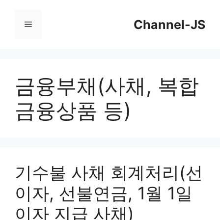
컨
Channel-JS
텐
메
츠
뉴
로
건
금융부채(사채, 복합
너
금융상품 등)
뛰
기
기수불 사채 회계처리(선
이자, 선불연금, 1월 1일
이자 지급 사채)