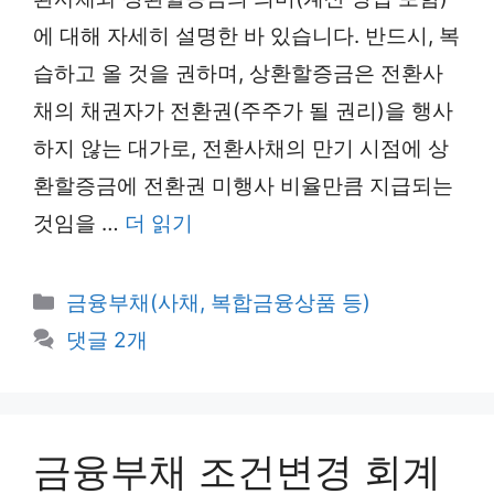
에 대해 자세히 설명한 바 있습니다. 반드시, 복
습하고 올 것을 권하며, 상환할증금은 전환사
채의 채권자가 전환권(주주가 될 권리)을 행사
하지 않는 대가로, 전환사채의 만기 시점에 상
환할증금에 전환권 미행사 비율만큼 지급되는
것임을 …
더 읽기
카
금융부채(사채, 복합금융상품 등)
테
댓글 2개
고
리
금융부채 조건변경 회계