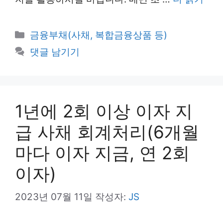
카
금융부채(사채, 복합금융상품 등)
테
댓글 남기기
고
리
1년에 2회 이상 이자 지
급 사채 회계처리(6개월
마다 이자 지금, 연 2회
이자)
2023년 07월 11일
작성자:
JS