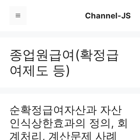
컨
Channel-JS
텐
메
츠
뉴
로
건
종업원급여(확정급
너
여제도 등)
뛰
기
순확정급여자산과 자산
인식상한효과의 정의, 회
계처리, 계산문제 사례