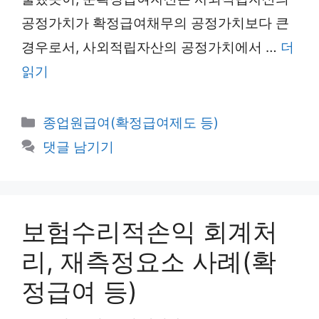
공정가치가 확정급여채무의 공정가치보다 큰
경우로서, 사외적립자산의 공정가치에서 …
더
읽기
카
종업원급여(확정급여제도 등)
테
댓글 남기기
고
리
보험수리적손익 회계처
리, 재측정요소 사례(확
정급여 등)