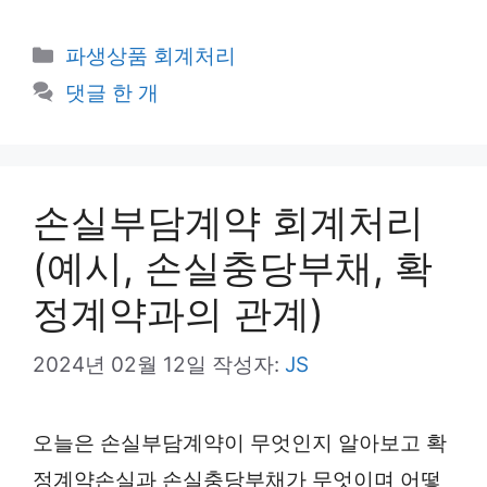
카
파생상품 회계처리
테
댓글 한 개
고
리
손실부담계약 회계처리
(예시, 손실충당부채, 확
정계약과의 관계)
2024년 02월 12일
작성자:
JS
오늘은 손실부담계약이 무엇인지 알아보고 확
정계약손실과 손실충당부채가 무엇이며 어떻