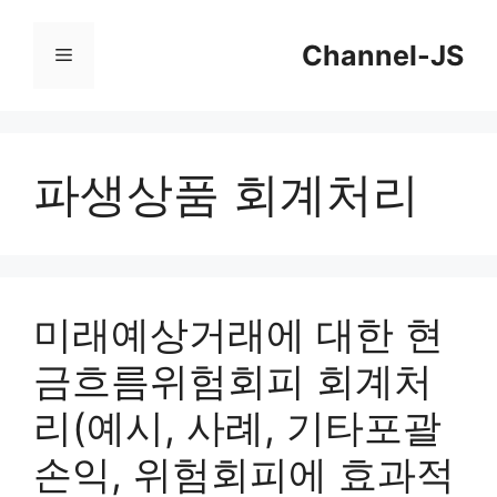
컨
Channel-JS
텐
메
츠
뉴
로
건
파생상품 회계처리
너
뛰
기
미래예상거래에 대한 현
금흐름위험회피 회계처
리(예시, 사례, 기타포괄
손익, 위험회피에 효과적