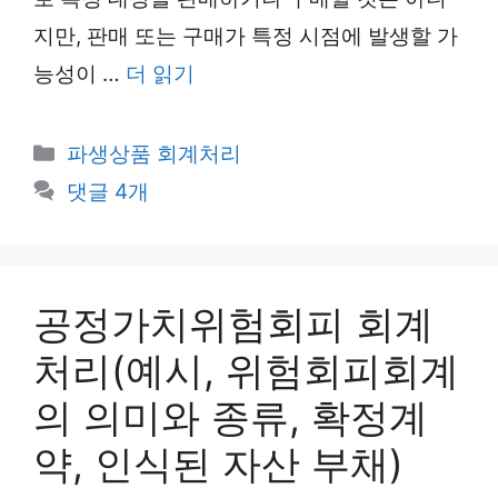
지만, 판매 또는 구매가 특정 시점에 발생할 가
능성이 …
더 읽기
카
파생상품 회계처리
테
댓글 4개
고
리
공정가치위험회피 회계
처리(예시, 위험회피회계
의 의미와 종류, 확정계
약, 인식된 자산 부채)