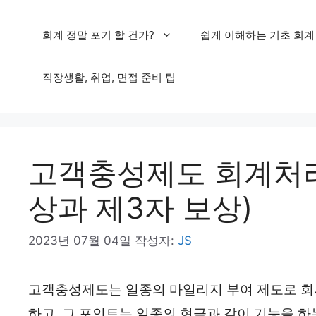
컨
회계 정말 포기 할 건가?
쉽게 이해하는 기초 회계
텐
츠
직장생활, 취업, 면접 준비 팁
로
건
너
고객충성제도 회계처리
뛰
기
상과 제3자 보상)
2023년 07월 04일
작성자:
JS
고객충성제도는 일종의 마일리지 부여 제도로 회
하고, 그 포인트는 일종의 현금과 같이 기능을 