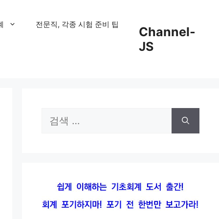
계
전문직, 각종 시험 준비 팁
Channel-
JS
검
색: