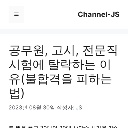
컨
Channel-JS
텐
메
츠
뉴
로
건
공무원, 고시, 전문직
너
시험에 탈락하는 이
뛰
기
유(불합격을 피하는
법)
2023년 08월 30일
작성자:
JS