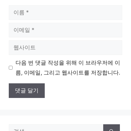
이
름
이
메
웹
일
사
다음 번 댓글 작성을 위해 이 브라우저에 이
이
름, 이메일, 그리고 웹사이트를 저장합니다.
트
검