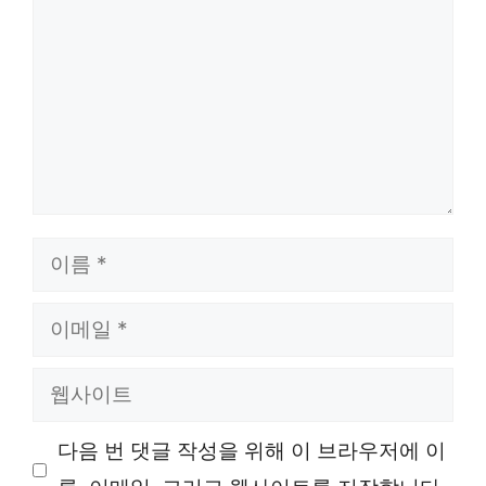
글
이
름
이
메
웹
일
사
다음 번 댓글 작성을 위해 이 브라우저에 이
이