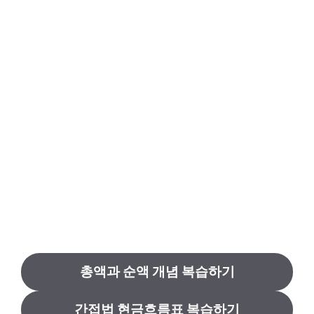
총액과 순액 개념 복습하기
간접법 현금흐름표 복습하기