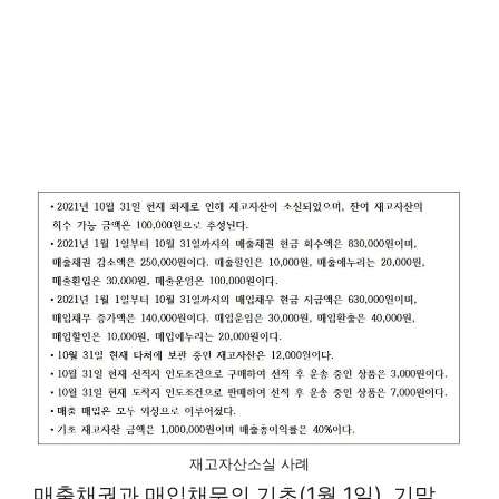
재고자산소실 사례
매출채권과 매입채무의 기초(1월 1일), 기말