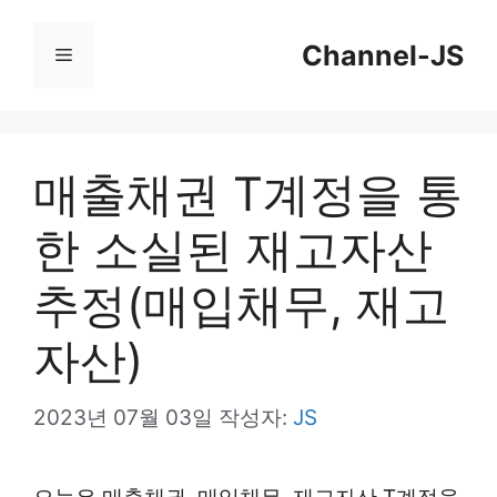
컨
Channel-JS
텐
메
츠
뉴
로
건
매출채권 T계정을 통
너
한 소실된 재고자산
뛰
기
추정(매입채무, 재고
자산)
2023년 07월 03일
작성자:
JS