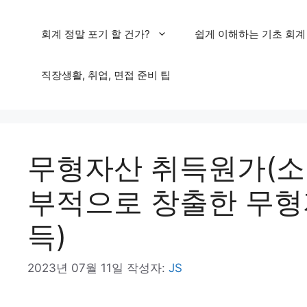
컨
회계 정말 포기 할 건가?
쉽게 이해하는 기초 회계
텐
츠
직장생활, 취업, 면접 준비 팁
로
건
너
무형자산 취득원가(소
뛰
기
부적으로 창출한 무형
득)
2023년 07월 11일
작성자:
JS