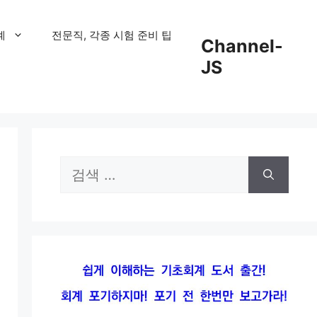
계
전문직, 각종 시험 준비 팁
Channel-
JS
검
색: