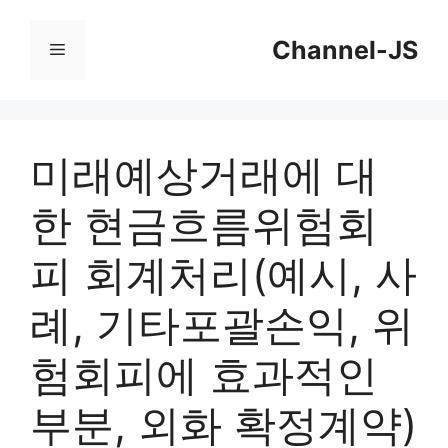
컨
Channel-JS
텐
메
츠
뉴
로
건
미래예상거래에 대
너
한 현금흐름위험회
뛰
기
피 회계처리(예시, 사
례, 기타포괄손익, 위
험회피에 효과적인
부분, 외화 확정계약)