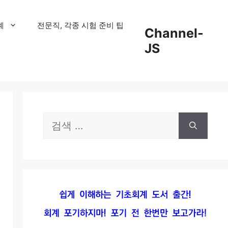
계
전문직, 각종 시험 준비 팁
Channel-
JS
검
색: