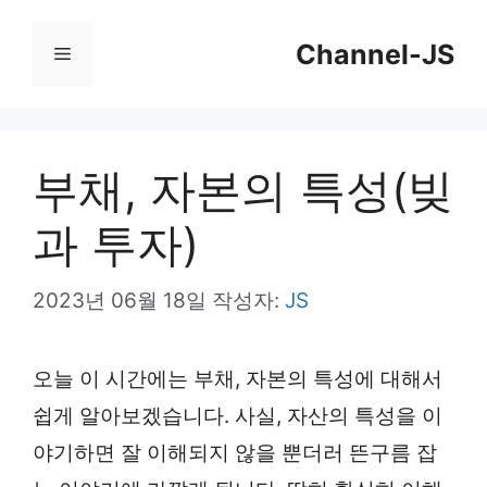
컨
Channel-JS
텐
메
츠
뉴
로
건
부채, 자본의 특성(빚
너
과 투자)
뛰
기
2023년 06월 18일
작성자:
JS
오늘 이 시간에는 부채, 자본의 특성에 대해서
쉽게 알아보겠습니다. 사실, 자산의 특성을 이
야기하면 잘 이해되지 않을 뿐더러 뜬구름 잡