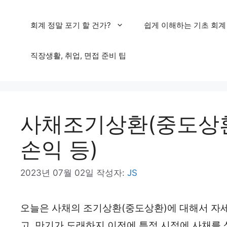
컨
회계 정말 포기 할 건가?
쉽게 이해하는 기초 회계
텐
츠
직장생활, 취업, 면접 준비 팁
로
건
너
사채조기상환(중도상환
뛰
기
손익 등)
2023년 07월 02일
작성자:
JS
오늘은 사채의 조기상환(중도상환)에 대해서 자
고, 만기가 도래하지 이전에 특정 시점에 사채를