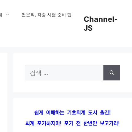
계
전문직, 각종 시험 준비 팁
Channel-
JS
검
색: