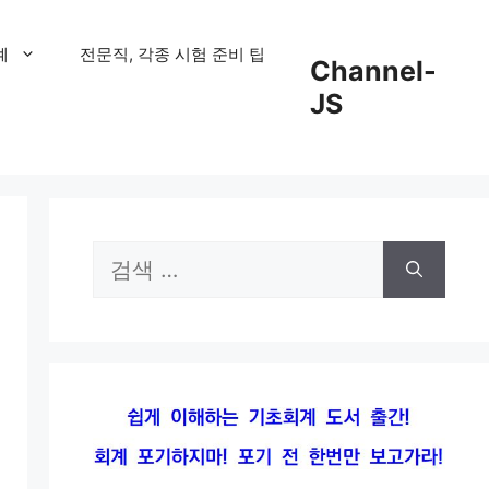
계
전문직, 각종 시험 준비 팁
Channel-
JS
검
색: