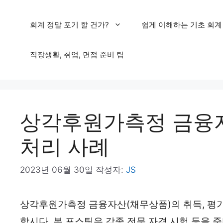
컨
회계 정말 포기 할 건가?
쉽게 이해하는 기초 회계
텐
츠
직장생활, 취업, 면접 준비 팁
로
건
너
상각후원가측정 금융자
뛰
기
처리 사례
2023년 06월 30일
작성자:
JS
상각후원가측정 금융자산(채무상품)의 취득, 평가
합시다. 본 포스팅은 각종 전문 자격 시험 등을 