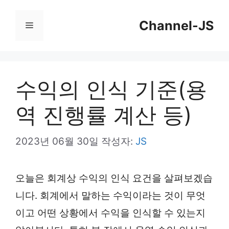
컨
Channel-JS
텐
메
츠
뉴
로
건
수익의 인식 기준(용
너
역 진행률 계산 등)
뛰
기
2023년 06월 30일
작성자:
JS
오늘은 회계상 수익의 인식 요건을 살펴보겠습
니다. 회계에서 말하는 수익이라는 것이 무엇
이고 어떤 상황에서 수익을 인식할 수 있는지