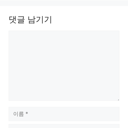
댓글 남기기
댓
글
이
름