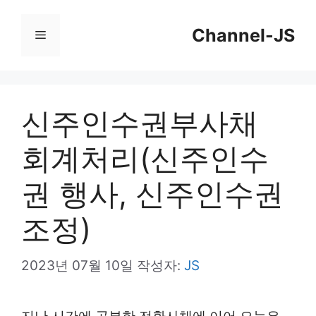
컨
Channel-JS
텐
메
츠
뉴
로
건
신주인수권부사채
너
회계처리(신주인수
뛰
기
권 행사, 신주인수권
조정)
2023년 07월 10일
작성자:
JS