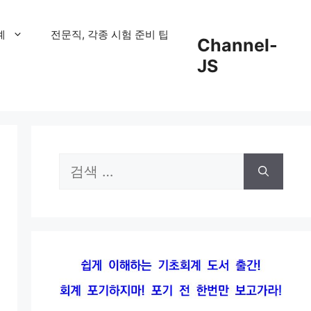
계
전문직, 각종 시험 준비 팁
Channel-
JS
검
색: