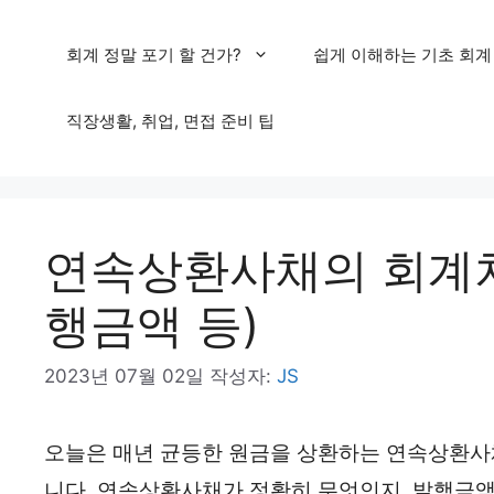
컨
회계 정말 포기 할 건가?
쉽게 이해하는 기초 회계
텐
츠
직장생활, 취업, 면접 준비 팁
로
건
너
연속상환사채의 회계처
뛰
기
행금액 등)
2023년 07월 02일
작성자:
JS
오늘은 매년 균등한 원금을 상환하는 연속상환
니다. 연속상환사채가 정확히 무엇인지, 발행금액