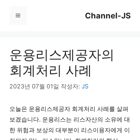
컨
Channel-JS
텐
메
츠
뉴
로
건
운용리스제공자의
너
회계처리 사례
뛰
기
2023년 07월 01일
작성자:
JS
오늘은 운용리스제공자 회계처리 사례를 살펴
보겠습니다. 운용리스는 리스자산의 소유에 대
한 위험과 보상의 대부분이 리스이용자에게 이