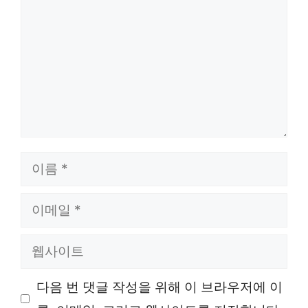
글
이
름
이
메
웹
일
사
다음 번 댓글 작성을 위해 이 브라우저에 이
이