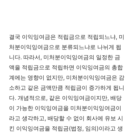
결국 이익잉여금은 적립금으로 적립되느냐, 미
처분이익잉여금으로 분류되느냐로 나뉘게 됩
니다. 따라서, 미처분이익잉여금의 일정한 금
액을 적립금으로 적립하면 이익잉여금의 총합
계에는 영향이 없지만, 미처분이익잉여금은 감
소하고 같은 금액만큼 적립금이 증가하게 됩니
다. 개념적으로, 같은 이익잉여금이지만, 배당
이 가능한 이익잉여금을 미처분이익잉여금이
라고 생각하고, 배당할 수 없이 회사에 유보 시
킨 이익잉여금을 적립금(법정, 임의)이라고 생