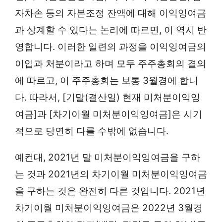
자차손 등의 자본조정 잔액에 대해 이익잉여금
과 상계할 수 있다는 논리에 따르면, 이 역시 반
영합니다. 이러한 일련의 과정을 이익잉여금의
이입과 처분이라고 하며 모두 주주총회의 결의
에 따르고, 이 주주총회는 보통 3월경에 합니
다. 따라서, [기말(결산일) 현재 미처분이익잉
여금]과 [차기이월 미처분이익잉여금]은 시기
적으로 당연히 다를 수밖에 없습니다.
예컨대, 2021년 말 미처분이익잉여금을 구하
는 것과 2021년의 차기이월 미처분이익잉여금
을 구하는 것은 완전히 다른 것입니다. 2021년
차기이월 미처분이익잉여금은 2022년 3월경