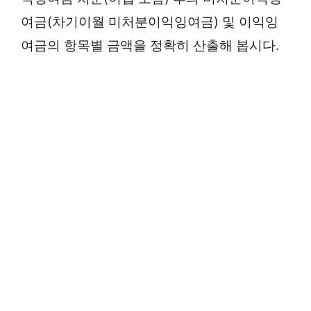
여금(차기이월 미처분이익잉여금) 및 이익잉
여금의 항목별 금액을 정확히 산출해 봅시다.