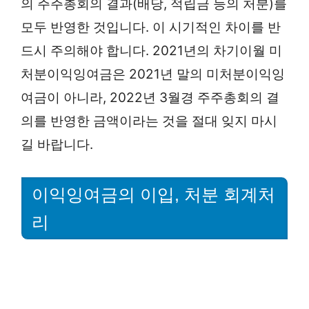
의 주주총회의 결과(배당, 적립금 등의 처분)를
모두 반영한 것입니다. 이 시기적인 차이를 반
드시 주의해야 합니다. 2021년의 차기이월 미
처분이익잉여금은 2021년 말의 미처분이익잉
여금이 아니라, 2022년 3월경 주주총회의 결
의를 반영한 금액이라는 것을 절대 잊지 마시
길 바랍니다.
이익잉여금의 이입, 처분 회계처
리