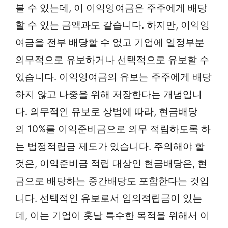
볼 수 있는데, 이 이익잉여금은 주주에게 배당
할 수 있는 금액과도 같습니다. 하지만, 이익잉
여금을 전부 배당할 수 없고 기업에 일정부분
의무적으로 유보하거나 선택적으로 유보할 수
있습니다. 이익잉여금의 유보는 주주에게 배당
하지 않고 나중을 위해 저장한다는 개념입니
다. 의무적인 유보로 상법에 따라, 현금배당
의 10%를 이익준비금으로 의무 적립하도록 하
는 법정적립금 제도가 있습니다. 주의해야 할
것은, 이익준비금 적립 대상인 현금배당은, 현
금으로 배당하는 중간배당도 포함한다는 것입
니다. 선택적인 유보로서 임의적립금이 있는
데, 이는 기업이 훗날 특수한 목적을 위해서 이