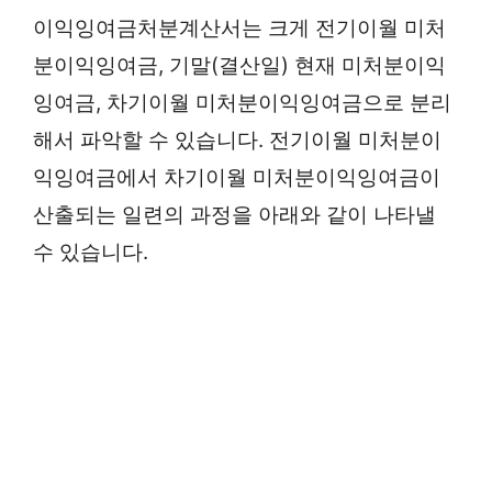
이익잉여금처분계산서는 크게 전기이월 미처
분이익잉여금, 기말(결산일) 현재 미처분이익
잉여금, 차기이월 미처분이익잉여금으로 분리
해서 파악할 수 있습니다. 전기이월 미처분이
익잉여금에서 차기이월 미처분이익잉여금이
산출되는 일련의 과정을 아래와 같이 나타낼
수 있습니다.