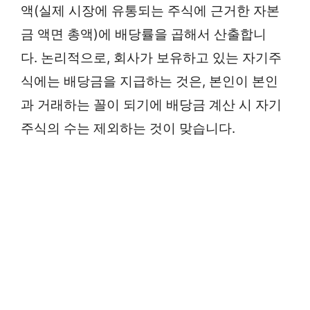
액(실제 시장에 유통되는 주식에 근거한 자본
금 액면 총액)에 배당률을 곱해서 산출합니
다. 논리적으로, 회사가 보유하고 있는 자기주
식에는 배당금을 지급하는 것은, 본인이 본인
과 거래하는 꼴이 되기에 배당금 계산 시 자기
주식의 수는 제외하는 것이 맞습니다.