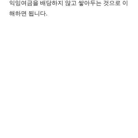
익잉여금을 배당하지 않고 쌓아두는 것으로 이
해하면 됩니다.