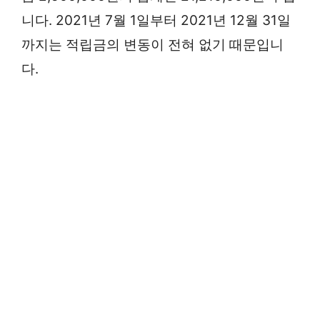
니다. 2021년 7월 1일부터 2021년 12월 31일
까지는 적립금의 변동이 전혀 없기 때문입니
다.