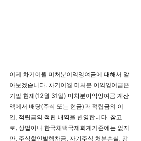
이제 차기이월 미처분이익잉여금에 대해서 알
아보겠습니다. 차기이월 미처분 이익잉여금은
기말 현재(12월 31일) 미처분이익잉여금 계산
액에서 배당(주식 또는 현금)과 적립금의 이
입, 적립금의 적립 내역을 반영합니다. 참고
로, 상법이나 한국채택국제회계기준에는 없지
만, 주식할인발행차금, 자기주식 처분손실, 감