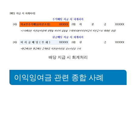
배당 지급 시 회계처리
이익잉여금 관련 종합 사례