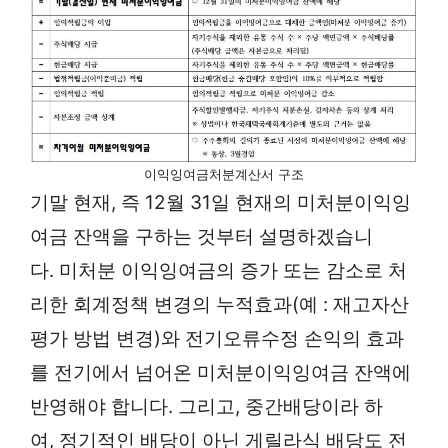
이익잉여금처분계산서 구조
기말 현재, 즉 12월 31일 현재의 미처분이익잉
여금 잔액을 구하는 것부터 설명하겠습니
다. 미처분 이익잉여금의 증가 또는 감소로 처
리한 회계정책 변경의 누적효과(예 : 재고자산
평가 방법 변경)와 전기오류수정 손익의 효과
를 전기에서 넘어온 미처분이익잉여금 잔액에
반영해야 합니다. 그리고, 중간배당이라 하
여, 정기적인 배당이 아닌 게릴라식 배당도 전