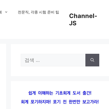
계
전문직, 각종 시험 준비 팁
Channel-
JS
검
색: