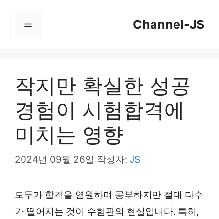
컨
Channel-JS
텐
메
츠
뉴
로
건
작지만 확실한 성공
너
경험이 시험합격에
뛰
기
미치는 영향
2024년 09월 26일
작성자:
JS
모두가 합격을 염원하며 공부하지만 절대 다수
가 떨어지는 것이 수험판의 현실입니다. 특히,