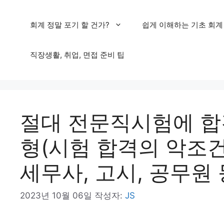
컨
회계 정말 포기 할 건가?
쉽게 이해하는 기초 회계
텐
츠
직장생활, 취업, 면접 준비 팁
로
건
너
절대 전문직시험에 합
뛰
기
형(시험 합격의 악조건
세무사, 고시, 공무원 
2023년 10월 06일
작성자:
JS