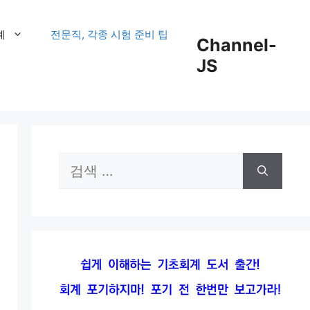
계
전문직, 각종 시험 준비 팁
Channel-
JS
검
색: