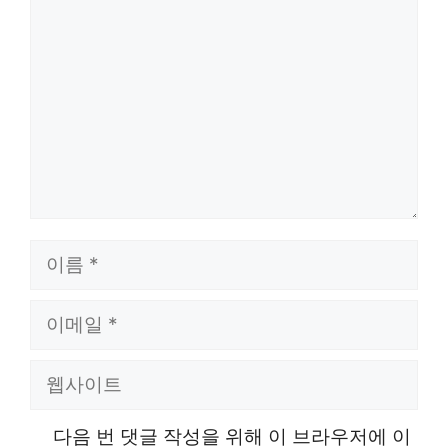
글
이
름
이
메
웹
일
사
다음 번 댓글 작성을 위해 이 브라우저에 이
이