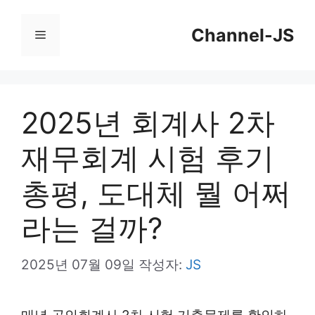
컨
Channel-JS
텐
메
츠
뉴
로
건
2025년 회계사 2차
너
재무회계 시험 후기
뛰
기
총평, 도대체 뭘 어쩌
라는 걸까?
2025년 07월 09일
작성자:
JS