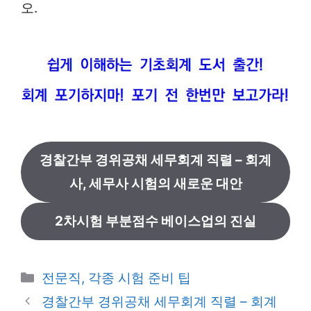
오.
경찰간부 경위공채 세무회계 직렬 – 회계
사, 세무사 시험의 새로운 대안
2차시험 부분점수 베이스업의 진실
카
전문직, 각종 시험 준비 팁
테
경찰간부 경위공채 세무회계 직렬 – 회계