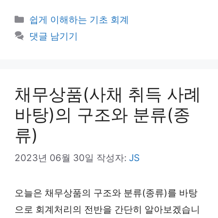
카
쉽게 이해하는 기초 회계
테
댓글 남기기
고
리
채무상품(사채 취득 사례
바탕)의 구조와 분류(종
류)
2023년 06월 30일
작성자:
JS
오늘은 채무상품의 구조와 분류(종류)를 바탕
으로 회계처리의 전반을 간단히 알아보겠습니