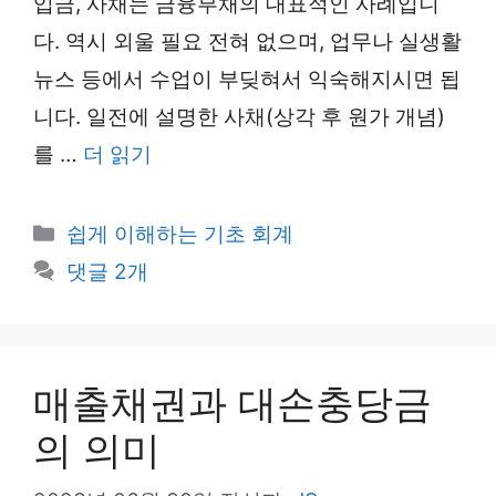
입금, 사채는 금융부채의 대표적인 사례입니
다. 역시 외울 필요 전혀 없으며, 업무나 실생활
뉴스 등에서 수업이 부딪혀서 익숙해지시면 됩
니다. 일전에 설명한 사채(상각 후 원가 개념)
를 …
더 읽기
카
쉽게 이해하는 기초 회계
테
댓글 2개
고
리
매출채권과 대손충당금
의 의미