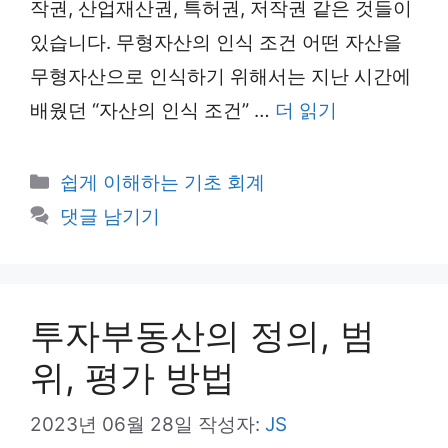
작권, 산업재산권, 특허권, 저작권 같은 것들이
있습니다. 무형자산의 인식 조건 어떤 자산을
무형자산으로 인식하기 위해서는 지난 시간에
배웠던 “자산의 인식 조건” …
더 읽기
카
쉽게 이해하는 기초 회계
테
댓글 남기기
고
리
투자부동산의 정의, 범
위, 평가 방법
2023년 06월 28일
작성자:
JS