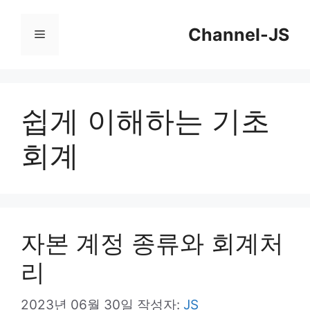
컨
Channel-JS
텐
메
츠
뉴
로
건
쉽게 이해하는 기초
너
회계
뛰
기
자본 계정 종류와 회계처
리
2023년 06월 30일
작성자:
JS