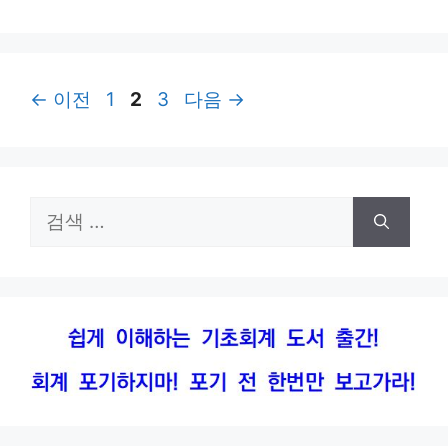
고
리
페
페
페
←
이전
1
2
3
다음
→
이
이
이
지
지
지
검
색: