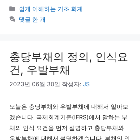
카
쉽게 이해하는 기초 회계
테
댓글 한 개
고
리
충당부채의 정의, 인식요
건, 우발부채
2023년 06월 30일
작성자:
JS
오늘은 충당부채와 우발부채에 대해서 알아보
겠습니다. 국제회계기준(IFRS)에서 말하는 부
채의 인식 요건을 먼저 설명하고 충당부채와
우발부채에 대해서 설명하겠습니다. 부채의 인