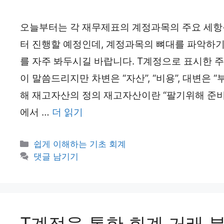
오늘부터는 각 재무제표의 계정과목의 주요 세항
터 진행할 예정인데, 계정과목의 뼈대를 파악하기
를 자주 봐두시길 바랍니다. T계정으로 표시한 주
이 말씀드리지만 차변은 “자산”, “비용”, 대변은 “부
해 재고자산의 정의 재고자산이란 “팔기위해 준비
에서 …
더 읽기
카
쉽게 이해하는 기초 회계
테
댓글 남기기
고
리
T계정을 통한 회계 거래 