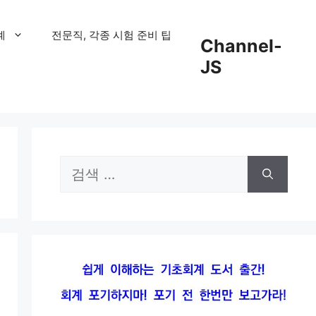
계
전문직, 각종 시험 준비 팁
Channel-
JS
검
색: