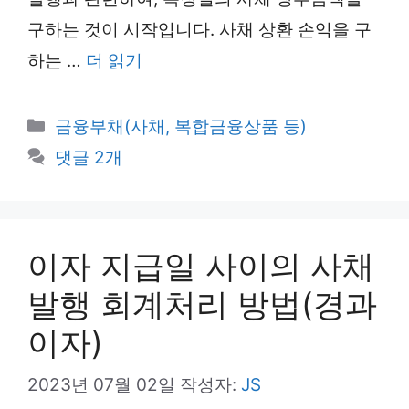
구하는 것이 시작입니다. 사채 상환 손익을 구
하는 …
더 읽기
카
금융부채(사채, 복합금융상품 등)
테
댓글 2개
고
리
이자 지급일 사이의 사채
발행 회계처리 방법(경과
이자)
2023년 07월 02일
작성자:
JS