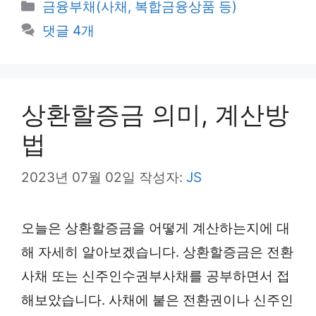
카
금융부채(사채, 복합금융상품 등)
테
댓글 4개
고
리
상환할증금 의미, 계산방
법
2023년 07월 02일
작성자:
JS
오늘은 상환할증금을 어떻게 계산하는지에 대
해 자세히 알아보겠습니다. 상환할증금은 전환
사채 또는 신주인수권부사채를 공부하면서 접
해보았습니다. 사채에 붙은 전환권이나 신주인