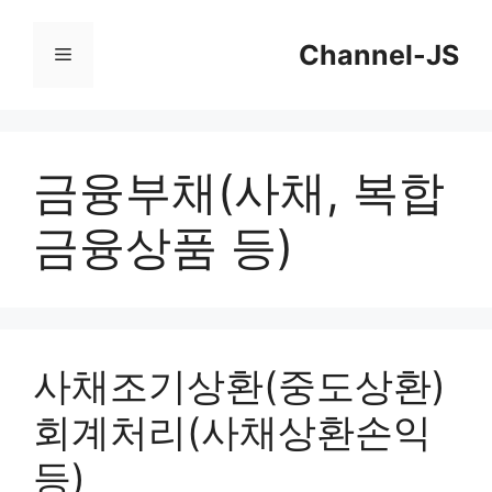
컨
Channel-JS
텐
메
츠
뉴
로
건
금융부채(사채, 복합
너
금융상품 등)
뛰
기
사채조기상환(중도상환)
회계처리(사채상환손익
등)