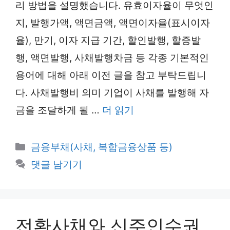
리 방법을 설명했습니다. 유효이자율이 무엇인
지, 발행가액, 액면금액, 액면이자율(표시이자
율), 만기, 이자 지급 기간, 할인발행, 할증발
행, 액면발행, 사채발행차금 등 각종 기본적인
용어에 대해 아래 이전 글을 참고 부탁드립니
다. 사채발행비 의미 기업이 사채를 발행해 자
금을 조달하게 될 …
더 읽기
카
금융부채(사채, 복합금융상품 등)
테
댓글 남기기
고
리
전환사채와 신주인수권