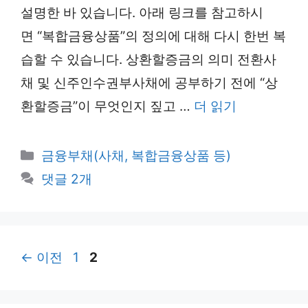
설명한 바 있습니다. 아래 링크를 참고하시
면 “복합금융상품”의 정의에 대해 다시 한번 복
습할 수 있습니다. 상환할증금의 의미 전환사
채 및 신주인수권부사채에 공부하기 전에 “상
환할증금”이 무엇인지 짚고 …
더 읽기
카
금융부채(사채, 복합금융상품 등)
테
댓글 2개
고
리
페
페
←
이전
1
2
이
이
지
지